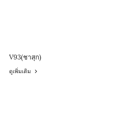
V93(ชาสุก)
ดูเพิ่มเติม