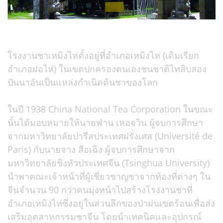
โรงงานชาเหมิงไห่ตั้งอยู่ที่อำเภอเหมิงไห่ (เดิมเรียก
อำเภอฝอไห่) ในเขตปกครองตนเองชนชาติไทสิบสอง
ปันนาอันเป็นแหล่งกำเนิดต้นชาของโลก
ในปี 1938 China National Tea Corporation ในขณะ
นั้นได้มอบหมายให้นายฟ่าน เหอจวิน ผู้จบการศึกษา
จากมหาวิทยาลัยปารีสประเทศฝรั่งเศส (Université de
Paris) กับนายจาง สือเฉิง ผู้จบการศึกษาจาก
มหาวิทยาลัยชิงหัวประเทศจีน (Tsinghua University)
นำพาคณะเจ้าหน้าที่ผู้เชี่ยวชาญชาจากท้องที่ต่างๆ ใน
จีนจำนวน 90 กว่าคนมุ่งหน้าไปสร้างโรงงานชาที่
อำเภอเหมิงไห่ซึ่งอยู่ในส่วนลึกของป่าฝนเขตร้อนเพื่อส่ง
เสริมอุตสาหกรรมชาจีน โดยนำเทคนิคและอุปกรณ์