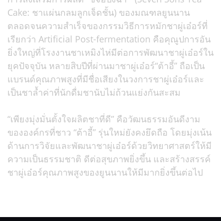
Cake: ชาแผ่นกลมลูกเจ็ดชั้น) ของมณฑลยูนนาน
ตลอดจนความสำเร็จของกรรมวิธีการหมักชาผู่เอ๋อร์ที่
เรียกว่า Artificial Post-fermentation คือคุณูปการอัน
ยิ่งใหญ่ที่โรงงานชาเหมิงไห่มีต่อการพัฒนาชาผู่เอ๋อร์ใน
ยุคปัจจุบัน หลายสิบปีที่ผ่านมาชาผู่เอ๋อร์“ต้าอี้” ถือเป็น
แบรนด์คุณภาพสูงที่มีชื่อเสียงในวงการชาผู่เอ๋อร์และ
เป็นชาล้ำค่าที่นักดื่มชานับไม่ถ้วนแย่งกันสะสม
“เพียงมุ่งมั่นตั้งใจผลิตชาที่ดี” คือวัฒนธรรมอันดีงาม
ขององค์กรที่ชาว “ต้าอี้” รุ่นใหม่ยังคงยึดถือ โดยมุ่งเน้น
ด้านการวิจัยและพัฒนาชาผู่เอ๋อร์ด้วยวิทยาศาสตร์ให้มี
ความเป็นธรรมชาติ ดีต่อสุขภาพยิ่งขึ้น และสร้างสรรค์
ชาผู่เอ๋อร์คุณภาพสูงของยูนนานให้มีมากยิ่งขึ้นต่อไป