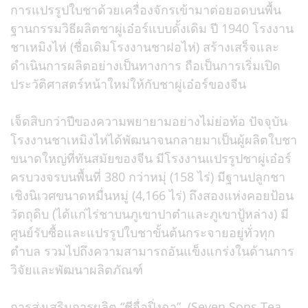
การแปรรูปใบชาด้วยเครื่องจักรเข้ามาต่อยอดบนพื้น
ฐานกรรมวิธีผลิตชาผู่เอ๋อร์แบบดั้งเดิม ปี 1940 โรงงาน
ชาเหมิงไห่ (ชื่อเดิมโรงงานชาฝอไห่) สร้างเสร็จและ
ดำเนินการผลิตอย่างเป็นทางการ ถือเป็นการเริ่มเปิด
ประวัติศาสตร์หน้าใหม่ให้กับชาผู่เอ๋อร์ของจีน
เจ็ดสิบกว่าปีของความพยายามอย่างไม่ย่อท้อ ปัจจุบัน
โรงงานชาเหมิงไห่ได้พัฒนาจนกลายมาเป็นผู้ผลิตใบชา
ขนาดใหญ่ที่ทันสมัยของจีน มีโรงงานแปรรูปชาผู่เอ๋อร์
ครบวงจรบนพื้นที่ 380 กว่าหมุ่ (158 ไร่) มีฐานปลูกชา
เชิงนิเวศขนาดหมื่นหมู่ (4,166 ไร่) ถึงสองแห่งคอยป้อน
วัตถุดิบ (ได้แก่ไร่ชาบนภูเขาปาต๋าและภูเขาปู้หล่าง) มี
ศูนย์รับซื้อและแปรรูปใบชาขั้นต้นกระจายอยู่ทั่วทุก
ตำบล รวมไปถึงความสามารถอันแข็งแกร่งในด้านการ
วิจัยและพัฒนาผลิตภัณฑ์
การส่งเสริมการผลิต “ชีจื่อปิ่งฉา” (Seven Sons Tea